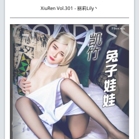
XiuRen Vol.301 - 丽莉Lily丶