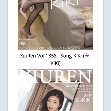
XiuRen Vol.1358 - Song-KiKi (宋-
KiKi)