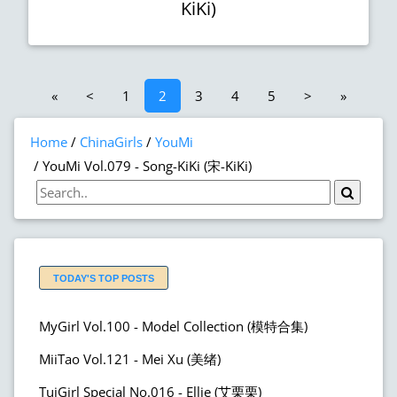
KiKi)
«
<
1
2
3
4
5
>
»
Home
ChinaGirls
YouMi
YouMi Vol.079 - Song-KiKi (宋-KiKi)
TODAY'S TOP POSTS
MyGirl Vol.100 - Model Collection (模特合集)
MiiTao Vol.121 - Mei Xu (美绪)
TuiGirl Special No.016 - Ellie (艾栗栗)