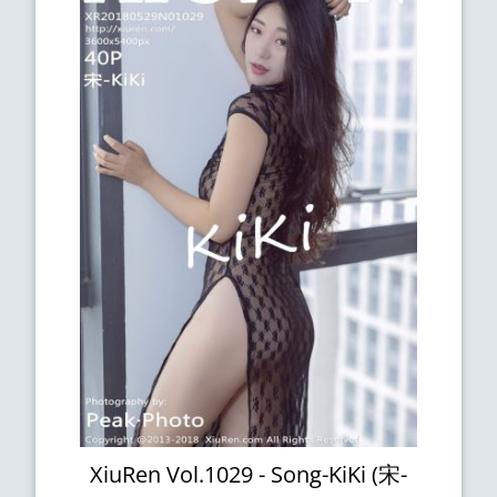
XiuRen Vol.1029 - Song-KiKi (宋-