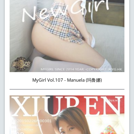
MyGirl Vol.107 - Manuela (玛鲁娜)