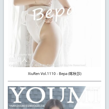
XiuRen Vol.1110 - Bepa (喀秋莎)