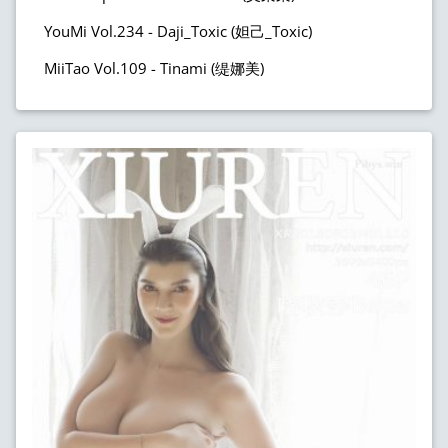
YouMi Vol.234 - Daji_Toxic (妲己_Toxic)
MiiTao Vol.109 - Tinami (缇娜美)