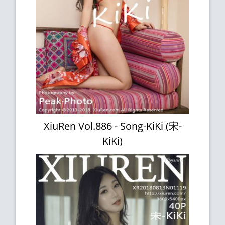
XiuRen Vol.886 - Song-KiKi (宋-
KiKi)