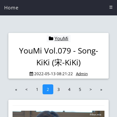
Home
☰
YouMi
YouMi Vol.079 - Song-
KiKi (宋-KiKi)
2022-05-13 08:21:22
Admin
«
<
1
2
3
4
5
>
»